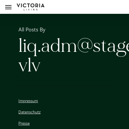
Skip
Menu
to
All Posts By
main
liq.adm@stag
content
vlv
Impressum
Datenschutz
Presse